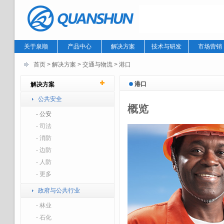
关于泉顺
产品中心
解决方案
技术与研发
市场营销
首页
> 解决方案 >
交通与物流
>
港口
港口
解决方案
公共安全
概览
- 公安
- 司法
- 消防
- 边防
- 人防
- 更多
政府与公共行业
- 林业
- 石化