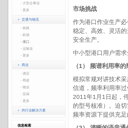
- 大型企事业
市场挑战
- 更多
交通与物流
作为港口作业生产必
- 铁路
稳定、高效、灵活的
- 机场
安全生产。
- 港口
- 运输业
中小型港口用户需求
- 更多
（1） 频谱利用率的
商业
- 酒店
模拟常规对讲技术采
- 商超
信道，频率利用率过低
- 物业
- 安保
2011年1月1日起，
- 更多
的型号核准）。迫切
跨行业解决方案
频率资源下提供充足
信息检索
（2） 清晰的语音通