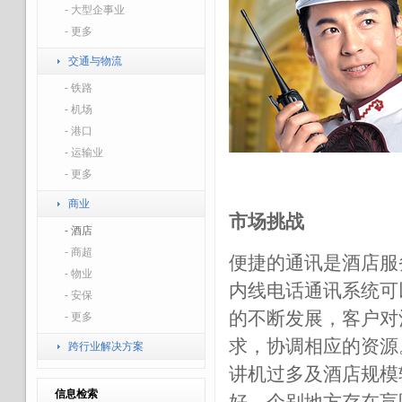
- 大型企事业
- 更多
交通与物流
- 铁路
- 机场
- 港口
- 运输业
- 更多
商业
市场挑战
- 酒店
- 商超
便捷的通讯是酒店服
- 物业
内线电话通讯系统可
- 安保
的不断发展，客户对
- 更多
求，协调相应的资源
跨行业解决方案
讲机过多及酒店规模
信息检索
好，个别地方存在盲