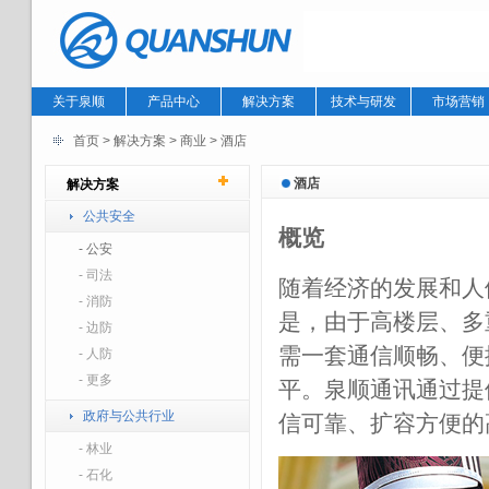
关于泉顺
产品中心
解决方案
技术与研发
市场营销
首页
> 解决方案 >
商业
>
酒店
酒店
解决方案
公共安全
概览
- 公安
- 司法
随着经济的发展和人
- 消防
是，由于高楼层、多
- 边防
需一套通信顺畅、便
- 人防
- 更多
平。泉顺通讯通过提
政府与公共行业
信可靠、扩容方便的
- 林业
- 石化