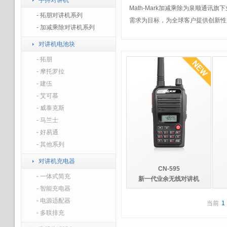
手持对讲机
Math-Mark加减乘除为泉顺通
- 拓朋对讲机系列
需求为目标，为全球客户提供创新性
- 加减乘除对讲机系列
对讲机电池块
- 拓朋
- 摩托罗拉
- 建伍
- 艾可慕
- 威泰克斯
- 马兰士
- 好易通
- 其他系列
对讲机充电器
CN-595
- 一体式简充
新一代业余无线对讲机
- 智能充电器
- 电源适配器
当前
1
- 多联排充